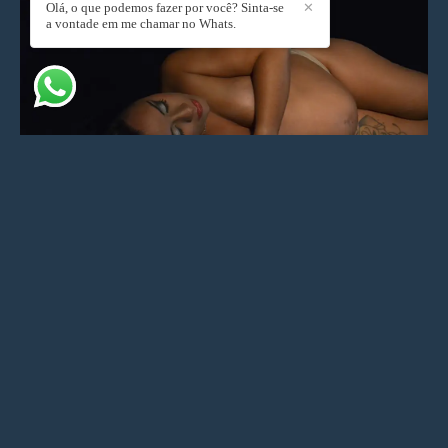
Olá, o que podemos fazer por você? Sinta-se
✕
a vontade em me chamar no Whats.