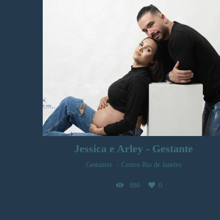
Jessica e Arley - Gestante
Gestantes
Centro Rio de Janeiro
880
0