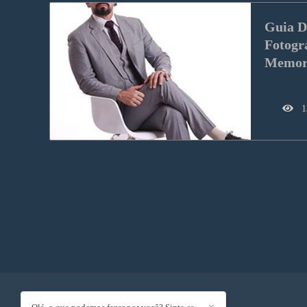
Guia De
Fotográ
Memorá
1