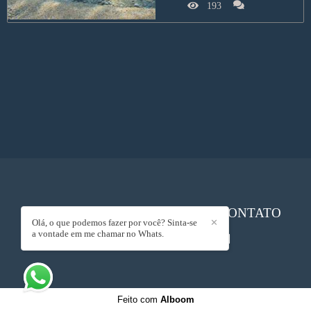
193
RENATO LEAL LOURENÇO
/
CONTATO
Olá, o que podemos fazer por você? Sinta-se
✕
a vontade em me chamar no Whats.
Feito com
Alboom