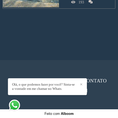
193
RENATO LEAL LOURENÇO
/
CONTATO
Olá, o que podemos fazer por você? Sinta-se
✕
a vontade em me chamar no Whats.
Feito com
Alboom